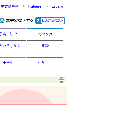
中文簡体字
Portgues
Espanol
文字を大きくする
拡大方法の説明
手当・助成
お出かけ
ろいろな支援
相談
小学生
中学生～