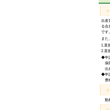
出産
る合
です
また
1.
2.
◆申
保険
出産
◆申
豊橋
勤務