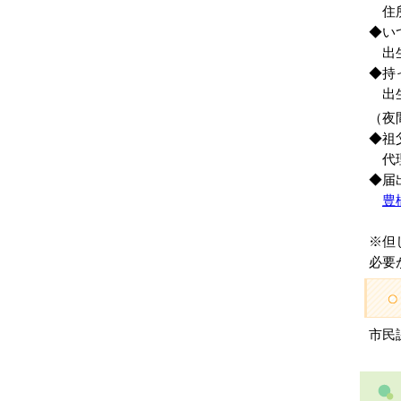
住所
◆い
出生
◆持
出生
（夜
◆祖
代理
◆届
豊
※但
必要
市民課 