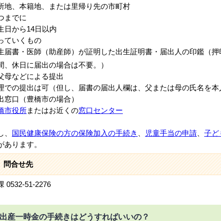
地、本籍地、または里帰り先の市町村
つまでに
日から14日以内
っていくもの
届書・医師（助産師）が証明した出生証明書・届出人の印鑑（押
間、休日に届出の場合は不要。）
父母などによる提出
での提出は可（但し、届書の届出人欄は、父または母の氏名を本
出窓口（豊橋市の場合）
橋市役所
またはお近くの
窓口センター
し、
国民健康保険の方の保険加入の手続き
、
児童手当の申請
、
子ど
があります。
問合せ先
0532-51-2276
出産一時金の手続きはどうすればいいの？