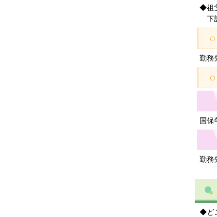
◆祖
下記
勤務
国保年
勤務
◆ど