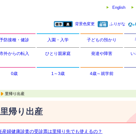
English
背景色変更
ふりがな
予防接種・健診
入園・入学
子どもの預かり
市外からの転入
ひとり親家庭
発達や障害
い
0歳
1～3歳
4歳～就学前
里帰り出産
里帰り出産
妊産婦健康診査の受診票は里帰り先でも使えるの？