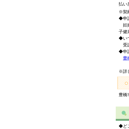
払い
※契
◆申
妊婦
子健
◆い
受診
◆申
豊
※詳
豊橋市
◆ど