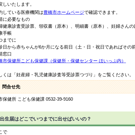
戻しいたします。
約している医療機関は
豊橋市ホームページ
で確認できます。
請に必要なもの
健康診査受診票、領収書（原本）、明細書（原本）、妊婦さんの
康手帳
つまでに
日から赤ちゃんが6か月になる前日（土・日・祝日であればその
請窓口
橋市保健所こども保健課（保健所・保健センター ほいっぷ内）
しくは「妊産婦・乳児健康診査等受診票つづり」をご覧ください。
問合せ先
保健所 こども保健課 0532-39-9160
出生届はどこでいつまでに出せばいいの？
こで