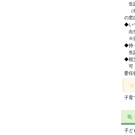
生計
（例
の窓
◆い
出生
※日
◆持
生計
◆祖
可（
委任
子育て
子ど