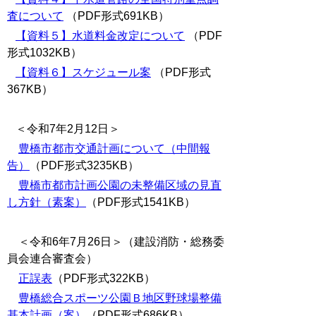
査について
（PDF形式691KB）
【資料５】水道料金改定について
（PDF
形式1032KB）
【資料６】スケジュール案
（PDF形式
367KB）
＜令和7年2月12日＞
豊橋市都市交通計画について（中間報
告）
（PDF形式3235KB）
豊橋市都市計画公園の未整備区域の見直
し方針（素案）
（PDF形式1541KB）
＜令和6年7月26日＞（建設消防・総務委
員会連合審査会）
正誤表
（PDF形式322KB）
豊橋総合スポーツ公園Ｂ地区野球場整備
基本計画（案）
（PDF形式686KB）