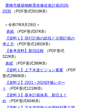
豊橋市建築物耐震改修促進計画2026-
2030
（PDF形式5018KB）
＜令和7年8月29日＞
表紙
（PDF形式67KB）
【資料１】現行計画の総括と次期計画の
考え方
（PDF形式1802KB）
【参考資料】新旧比較
（PDF形式
322KB）
表紙
（PDF形式389KB）
【資料１】上下水道ビジョン素案
（PDF
形式2960KB）
【資料２】2021～2024評価レポー
ト
（PDF形式1218KB）
【資料３】基本計画体系 新旧まと
め
（PDF形式604KB）
【資料４】下水道管路の全国特別重点調