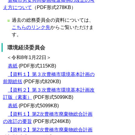
豊橋市男女共同参画推進条例の改正の考
え方について
（PDF形式278KB）
過去の総務委員会の資料については、
こちらのリンク先
からご覧いただけま
す。
環境経済委員会
＜令和8年1月22日＞
表紙
(PDF形式115KB)
【資料１】第３次豊橋市環境基本計画の
前期総括
(PDF形式820KB)
【資料２】第３次豊橋市環境基本計画改
訂版（素案）
(PDF形式5099KB)
表紙
(PDF形式5099KB)
【資料１】第2次豊橋市廃棄物総合計画
の改訂の要旨
(PDF形式246KB)
【資料２】第2次豊橋市廃棄物総合計画