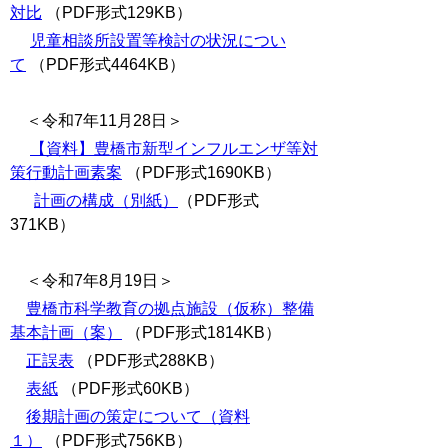
対比
（PDF形式129KB）
児童相談所設置等検討の状況につい
て
（PDF形式4464KB）
＜令和7年11月28日＞
【資料】豊橋市新型インフルエンザ等対
策行動計画素案
（PDF形式1690KB）
計画の構成（別紙）
（PDF形式
371KB）
＜令和7年8月19日＞
豊橋市科学教育の拠点施設（仮称）整備
基本計画（案）
（PDF形式1814KB）
正誤表
（PDF形式288KB）
表紙
（PDF形式60KB）
後期計画の策定について（資料
１）
（PDF形式756KB）