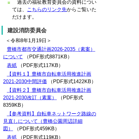
過去の福祉教育委員会の資料につい
ては、
こちらのリンク先
からご覧いた
だけます。
建設消防委員会
＜令和8年1月19日＞
豊橋市都市交通計画2026-2035（素案）
について
（PDF形式8871KB）
表紙
（PDF形式117KB）
【資料１】豊橋市自転車活用推進計画
2021-2030中間評価
（PDF形式1422KB）
【資料２】豊橋市自転車活用推進計画
2021-2030改訂（素案）
（PDF形式
8359KB）
【参考資料】自転車ネットワーク路線の
見直しについて（豊橋公園周辺詳細
図）
（PDF形式459KB）
表紙
（PDF形式119KB）