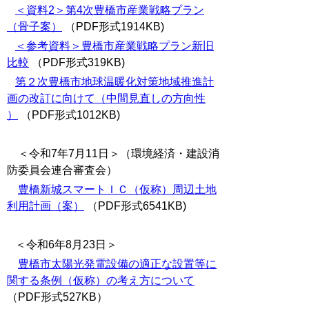
＜資料2＞第4次豊橋市産業戦略プラン
（骨子案）
（PDF形式1914KB)
＜参考資料＞豊橋市産業戦略プラン新旧
比較
（PDF形式319KB)
第２次豊橋市地球温暖化対策地域推進計
画の改訂に向けて（中間見直しの方向性
）
（PDF形式1012KB)
＜令和7年7月11日＞（環境経済・建設消
防委員会連合審査会）
豊橋新城スマートＩＣ（仮称）周辺土地
利用計画（案）
（PDF形式6541KB)
＜令和6年8月23日＞
豊橋市太陽光発電設備の適正な設置等に
関する条例（仮称）の考え方について
（PDF形式527KB）