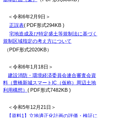
＜令和6年2月9日＞
正誤表
( PDF形式294KB )
宅地造成及び特定盛土等規制法に基づく
規制区域指定の考え方について
（PDF形式2020KB）
＜令和6年1月18日＞
建設消防・環境経済委員会連合審査会資
料（豊橋新城スマートIC（仮称）周辺土地
利用構想）
( PDF形式7482KB )
＜令和5年12月21日＞
【資料1】立地適正化計画の評価・検証に
ついて
(PDF形式 1514KB )
【資料2】立地適正化計画（素案）
(PDF