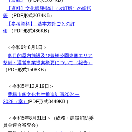
【表紙】
（PDF形式67KB）
【資料】文化振興指針（改訂版）の総括
等
（PDF形式2074KB）
【参考資料】_基本方針ごとの評
価
（PDF形式436KB）
＜令和6年8月1日＞
多目的屋内施設及び豊橋公園東側エリア
整備・運営事業提案概要について（報告）
（PDF形式1508KB）
＜令和5年12月19日＞
豊橋市多文化共生推進計画2024ー
2028（案）
(PDF形式3449KB )
＜令和5年8月31日＞（総務・建設消防委
員会連合審査会）