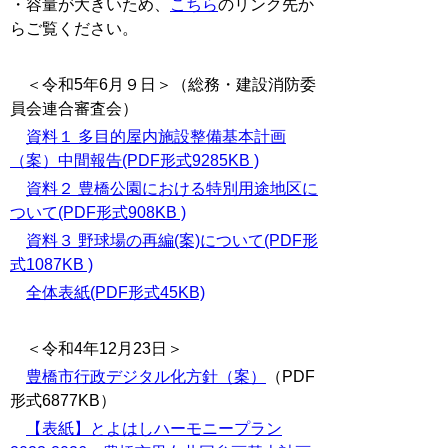
・容量が大きいため、
こちら
のリンク先か
らご覧ください。
＜令和5年6月９日＞（総務・建設消防委
員会連合審査会）
資料１ 多目的屋内施設整備基本計画
（案）中間報告(PDF形式9285KB )
資料２ 豊橋公園における特別用途地区に
ついて(PDF形式908KB )
資料３ 野球場の再編(案)について(PDF形
式1087KB )
全体表紙(PDF形式45KB)
＜令和4年12月23日＞
豊橋市行政デジタル化方針（案）
（PDF
形式6877KB）
【表紙】とよはしハーモニープラン