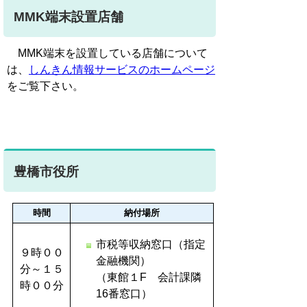
MMK端末設置店舗
MMK端末を設置している店舗について
は、
しんきん情報サービスのホームページ
をご覧下さい。
豊橋市役所
時間
納付場所
市税等収納窓口（指定
９時００
金融機関）
分～１５
（東館１F 会計課隣
時００分
16番窓口）