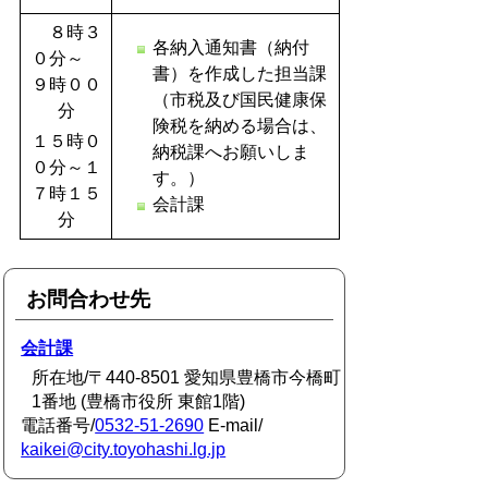
８時３
各納入通知書（納付
０分～
書）を作成した担当課
９時００
（市税及び国民健康保
分
険税を納める場合は、
１５時０
納税課へお願いしま
０分～１
す。）
７時１５
会計課
分
お問合わせ先
会計課
所在地/〒440-8501 愛知県豊橋市今橋町
1番地 (豊橋市役所 東館1階)
電話番号/
0532-51-2690
E-mail/
kaikei@city.toyohashi.lg.jp