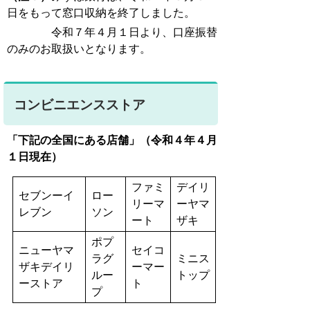
日をもって窓口収納を終了しました。
令和７年４月１日より、口座振替
のみのお取扱いとなります。
コンビニエンスストア
「下記の全国にある店舗」（令和４年４月
１日現在）
ファミ
デイリ
セブンーイ
ロー
リーマ
ーヤマ
レブン
ソン
ート
ザキ
ポプ
ニューヤマ
セイコ
ラグ
ミニス
ザキデイリ
ーマー
ルー
トップ
ーストア
ト
プ