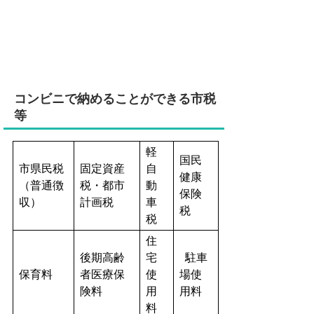
コンビニで納めることができる市税
等
軽
国民
市県民税
固定資産
自
健康
（普通徴
税・都市
動
保険
収）
計画税
車
税
税
住
後期高齢
宅
駐車
保育料
者医療保
使
場使
険料
用
用料
料