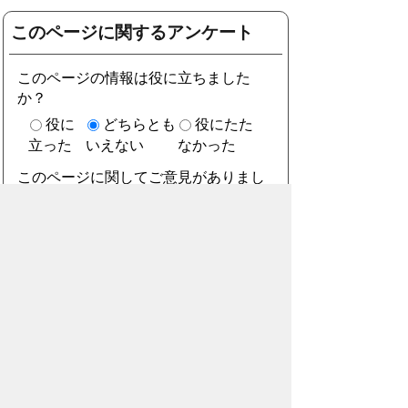
このページに関するアンケート
このページの情報は役に立ちました
か？
役に
どちらとも
役にたた
立った
いえない
なかった
このページに関してご意見がありまし
たら、500文字以内でご記入くださ
い。
（ご注意）住所や電話番号などの個人情報は記
入しないでください。なお、回答が必要な お問
合わせは、直接このページのお問合わせ先へご
連絡ください。