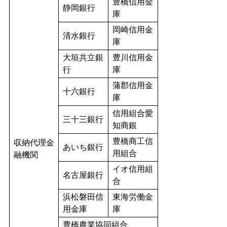
豊橋信用金
静岡銀行
庫
岡崎信用金
清水銀行
庫
大垣共立銀
豊川信用金
行
庫
蒲郡信用金
十六銀行
庫
信用組合愛
三十三銀行
知商銀
豊橋商工信
収納代理金
あいち銀行
用組合
融機関
イオ信用組
名古屋銀行
合
浜松磐田信
東海労働金
用金庫
庫
豊橋農業協同組合