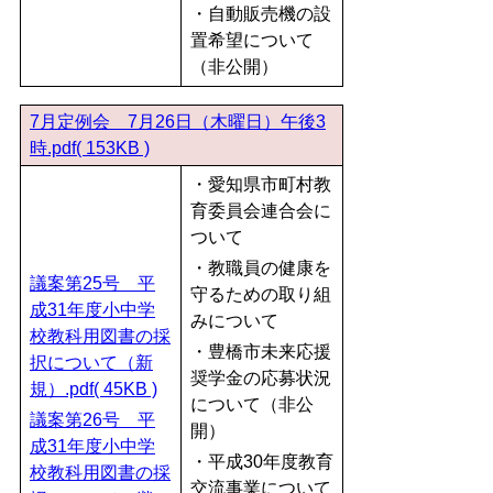
・自動販売機の設
置希望について
（非公開）
7月定例会 7月26日（木曜日）午後3
時.pdf( 153KB )
・愛知県市町村教
育委員会連合会に
ついて
・教職員の健康を
議案第25号 平
守るための取り組
成31年度小中学
みについて
校教科用図書の採
・豊橋市未来応援
択について（新
奨学金の応募状況
規）.pdf( 45KB )
について（非公
議案第26号 平
開）
成31年度小中学
・平成30年度教育
校教科用図書の採
交流事業について