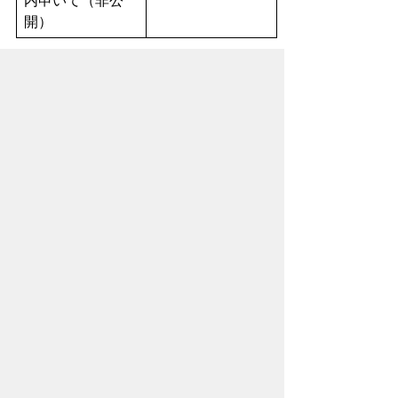
内申いて（非公
開）
3月定例会 3月28日（木曜日）午後3
時.pdf( 177KB )
議案第１０号平成
30年度豊橋市一
般会計教育費補正
予算について.pdf(
49KB )
議案第１１号 豊
橋市教育委員会職
員の勤務時間等に
関する規定の一部
アンケートに
改正.pdf( 53KB )
ついて（非公
議案第１２号 豊
開）
橋市教育委員会公
平成31年度ブ
印規則の一部を改
ラジル連邦共