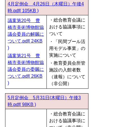
4月定例会 4月26日（木曜日）午後4
時.pdf( 105KB )
・総合教育会議に
議案第20号 豊
おける協議事項に
橋市美術博物館協
ついて
議会委員の解嘱に
ついて.pdf( 24KB
・「民間プール活
)
用モデル事業」の
実施について
議案第21号 豊
橋市美術博物館協
・教育委員会所管
議会委員の委嘱に
施設の入館者数
ついて.pdf( 26KB
（速報）について
)
（非公開）
5月定例会 5月31日(木曜日）午後3
時.pdf( 98KB )
・総合教育会議に
おける協議事項に