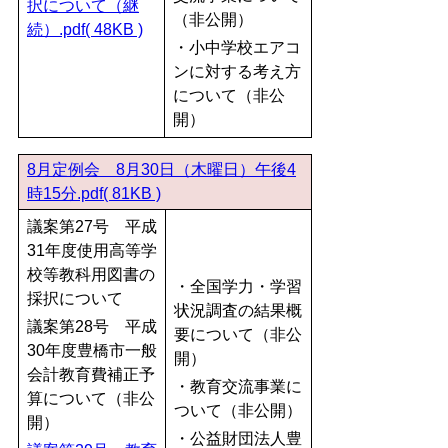
択について（継
（非公開）
続）.pdf( 48KB )
・小中学校エアコ
ンに対する考え方
について（非公
開）
8月定例会 8月30日（木曜日）午後4
時15分.pdf( 81KB )
議案第27号 平成
31年度使用高等学
校等教科用図書の
・全国学力・学習
採択について
状況調査の結果概
議案第28号 平成
要について（非公
30年度豊橋市一般
開）
会計教育費補正予
・教育交流事業に
算について（非公
ついて（非公開）
開）
・公益財団法人豊