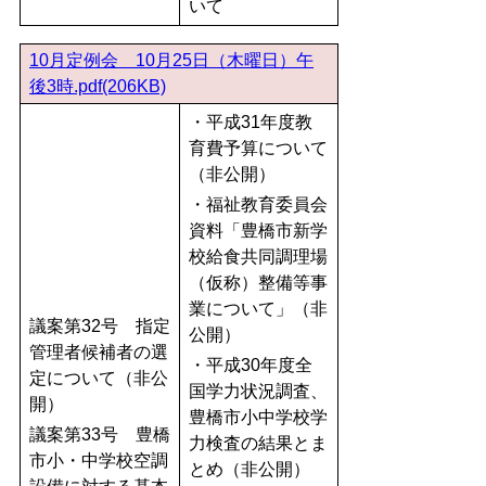
いて
10月定例会 10月25日（木曜日）午
後3時.pdf(206KB)
・平成31年度教
育費予算について
（非公開）
・福祉教育委員会
資料「豊橋市新学
校給食共同調理場
（仮称）整備等事
業について」（非
議案第32号 指定
公開）
管理者候補者の選
・平成30年度全
定について（非公
国学力状況調査、
開）
豊橋市小中学校学
議案第33号 豊橋
力検査の結果とま
市小・中学校空調
とめ（非公開）