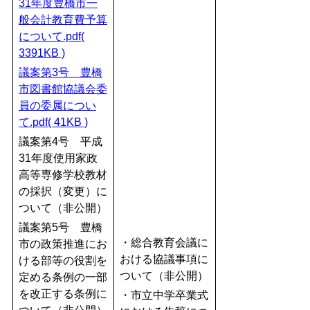
31年度豊橋市一
般会計教育費予算
について.pdf(
3391KB )
議案第3号 豊橋
市図書館協議会委
員の委属につい
て.pdf( 41KB )
議案第4号 平成
31年度使用家政
高等専修学校教材
の採択（変更）に
ついて（非公開）
議案第5号 豊橋
・総合教育会議に
市の政策推進にお
おける協議事項に
ける部等の役割を
ついて（非公開）
定める条例の一部
を改正する条例に
・市立中学卒業式