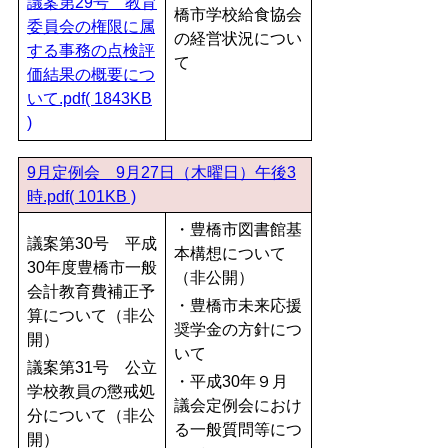
議案第29号 教育
橋市学校給食協会
委員会の権限に属
の経営状況につい
する事務の点検評
て
価結果の概要につ
いて.pdf( 1843KB
)
9月定例会 9月27日（木曜日）午後3
時.pdf( 101KB )
・豊橋市図書館基
議案第30号 平成
本構想について
30年度豊橋市一般
（非公開）
会計教育費補正予
・豊橋市未来応援
算について（非公
奨学金の方針につ
開）
いて
議案第31号 公立
・平成30年９月
学校教員の懲戒処
議会定例会におけ
分について（非公
る一般質問等につ
開）