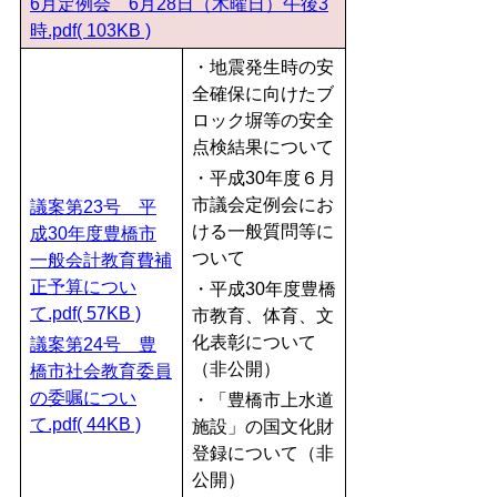
6月定例会 6月28日（木曜日）午後3
時.pdf( 103KB )
・地震発生時の安
全確保に向けたブ
ロック塀等の安全
点検結果について
・平成30年度６月
市議会定例会にお
議案第23号 平
ける一般質問等に
成30年度豊橋市
ついて
一般会計教育費補
正予算につい
・平成30年度豊橋
て.pdf( 57KB )
市教育、体育、文
化表彰について
議案第24号 豊
（非公開）
橋市社会教育委員
の委嘱につい
・「豊橋市上水道
て.pdf( 44KB )
施設」の国文化財
登録について（非
公開）