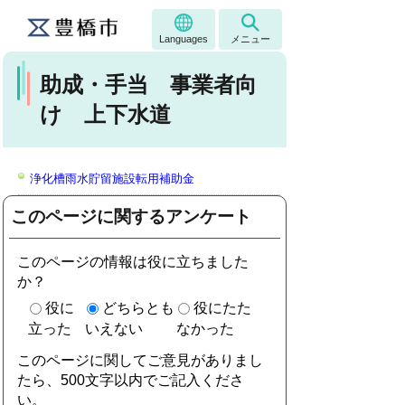
Languages
メニュー
助成・手当 事業者向
け 上下水道
浄化槽雨水貯留施設転用補助金
このページに関するアンケート
このページの情報は役に立ちました
か？
役に
どちらとも
役にたた
立った
いえない
なかった
このページに関してご意見がありまし
たら、500文字以内でご記入くださ
い。