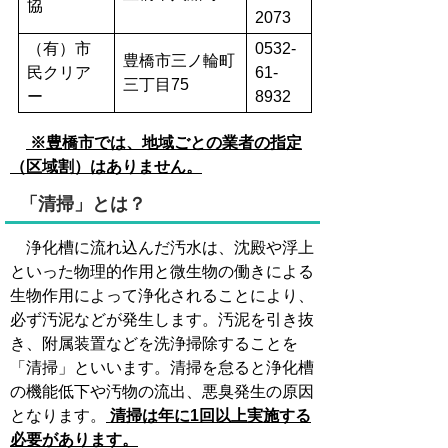
協
2073
（有）市
0532-
豊橋市三ノ輪町
民クリア
61-
三丁目75
ー
8932
※豊橋市では、地域ごとの業者の指定
（区域割）はありません。
「清掃」とは？
浄化槽に流れ込んだ汚水は、沈殿や浮上
といった物理的作用と微生物の働きによる
生物作用によって浄化されることにより、
必ず汚泥などが発生します。汚泥を引き抜
き、附属装置などを洗浄掃除することを
「清掃」といいます。清掃を怠ると浄化槽
の機能低下や汚物の流出、悪臭発生の原因
となります。
清掃は年に1回以上実施する
必要があります。