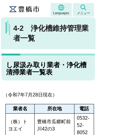
Languages
メニュー
4-2 浄化槽維持管理業
者一覧
し尿汲み取り業者・浄化槽
清掃業者一覧表
（令和7年7月28日現在）
業者名
所在地
電話
0532-
（株）ト
豊橋市瓜郷町前
52-
ヨエイ
川42の3
8052