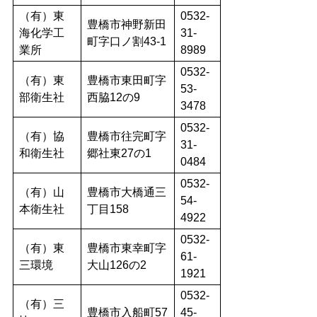
（有）東
0532-
豊橋市神野新田
海化学工
31-
町字口ノ割43-1
業所
8989
0532-
（有）東
豊橋市東田町字
53-
部衛生社
西脇12の9
3478
0532-
（有）協
豊橋市往完町字
31-
和衛生社
郷社東27の1
0484
0532-
（有）山
豊橋市大橋通三
54-
本衛生社
丁目158
4922
0532-
（有）東
豊橋市東幸町字
61-
三環境
大山126の2
1921
0532-
（有）三
豊橋市入船町57
45-