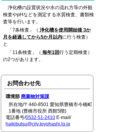
浄化槽の設置状況や水の流れ方等の外観
検査やpHなどを測定する水質検査、書類検
査等を行います。
「7条検査」（
浄化槽を使用開始後
3か
月を経過してから5か月以内
に行う検査）
と
「11条検査」（
毎年1回
行う定期検査）
の2つがあります。
お問合わせ先
環境部
廃棄物対策課
所在地/〒440-8501 愛知県豊橋市今橋町
1番地 (豊橋市役所 西館5階)
電話番号/
0532-51-2410
E-mail/
haikibutsu@city.toyohashi.lg.jp