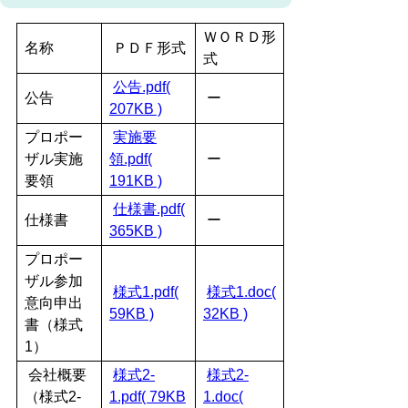
ＷＯＲＤ形
名称
ＰＤＦ形式
式
公告.pdf(
公告
ー
207KB )
プロポー
実施要
ザル実施
領.pdf(
ー
要領
191KB )
仕様書.pdf(
仕様書
ー
365KB )
プロポー
ザル参加
様式1.pdf(
様式1.doc(
意向申出
59KB )
32KB )
書（様式
1）
会社概要
様式2-
様式2-
（様式2-
1.pdf( 79KB
1.doc(