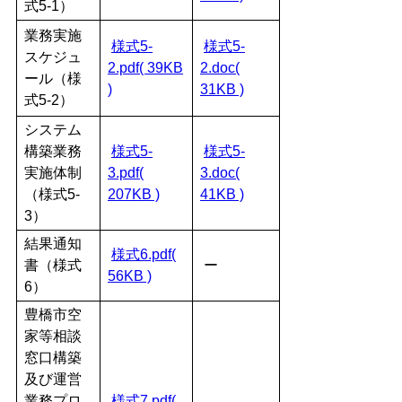
式5-1）
業務実施
様式5-
様式5-
スケジュ
2.pdf( 39KB
2.doc(
ール（様
)
31KB )
式5-2）
システム
構築業務
様式5-
様式5-
実施体制
3.pdf(
3.doc(
（様式5-
207KB )
41KB )
3）
結果通知
様式6.pdf(
書（様式
ー
56KB )
6）
豊橋市空
家等相談
窓口構築
及び運営
業務プロ
様式7.pdf(