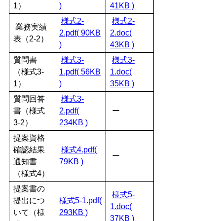
1）
)
41KB )
様式2-
様式2-
業務実績
2.pdf( 90KB
2.doc(
表（2-2）
)
43KB )
質問書
様式3-
様式3-
（様式3-
1.pdf( 56KB
1.doc(
1）
)
35KB )
質問回答
様式3-
書（様式
2.pdf(
ー
3-2）
234KB )
提案資格
確認結果
様式4.pdf(
ー
通知書
79KB )
（様式4）
提案書の
様式5-
提出につ
様式5-1.pdf(
1.doc(
いて（様
293KB )
37KB )