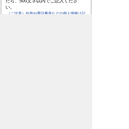
たら、500文字以内でご記入くださ
い。
（ご注意）住所や電話番号などの個人情報は記
入しないでください。なお、回答が必要な お問
合わせは、直接このページのお問合わせ先へご
連絡ください。
スマートフォン
パソコン
豊橋市役所