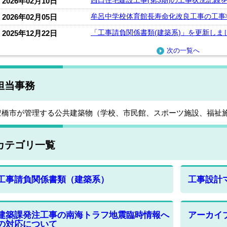
西口住宅建設工事(第3期)の工事状況記録
2026年02月10日
牟呂中学校体育館長寿命化改良工事の工事
2026年02月05日
「工事請負関係書類(建築系)」を更新しま
2025年12月22日
次の一覧へ
担当事務
橋市が管理する公共建築物（学校、市民館、スポーツ施設、福祉
カテゴリ一覧
工事請負関係書類（建築系）
工事設計
建築課発注工事の南海トラフ地震臨時情報へ
アーカイ
の対応について