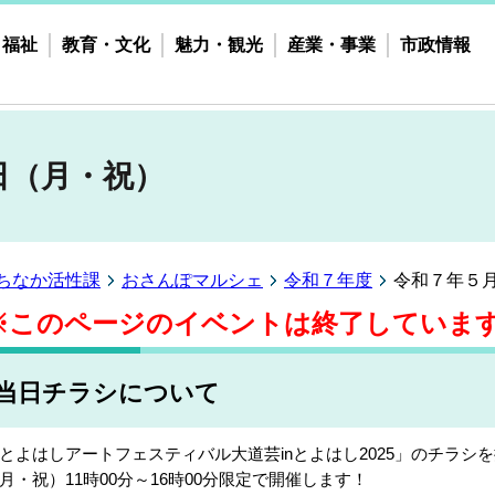
・福祉
教育・文化
魅力・観光
産業・事業
市政情報
日（月・祝）
ちなか活性課
おさんぽマルシェ
令和７年度
令和７年５
※このページのイベントは終了していま
当日チラシについて
とよはしアートフェスティバル大道芸inとよはし2025」のチラシ
月・祝）11時00分～16時00分限定で開催します！