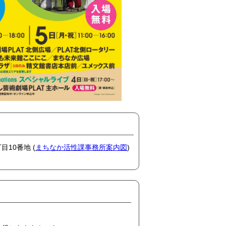
目10番地 (
まちなか活性課事務所案内図
)