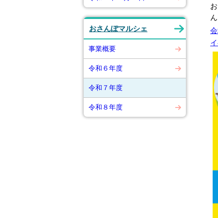
お
ん
おさんぽマルシェ
会
イ
事業概要
令和６年度
令和７年度
令和８年度