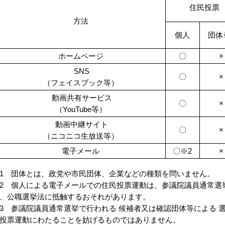
住民投票
方法
個人
団体
ホームページ
〇
×
SNS
〇
×
（フェイスブック等）
動画共有サービス
〇
×
（YouTube等）
動画中継サイト
〇
×
（ニコニコ生放送等）
電子メール
〇※2
×
1 団体とは、政党や市民団体、企業などの種類を問いません。
2 個人による電子メールでの住民投票運動は、参議院議員通常選
、公職選挙法に抵触するおそれがあります。
3 参議院議員通常選挙で行われる 候補者又は確認団体等による 
投票運動にわたることを妨げるものではありません。