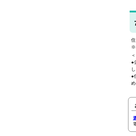
住
※
＜
●
し
●
め