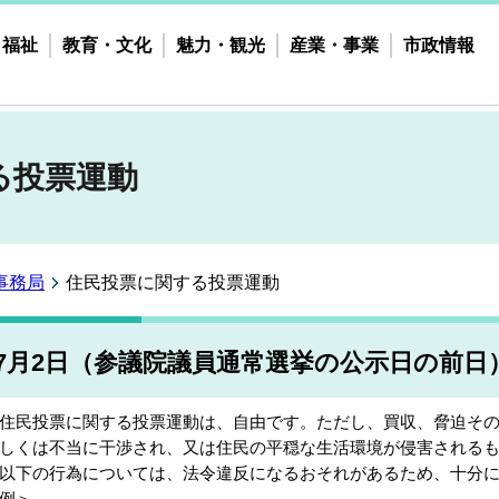
・福祉
教育・文化
魅力・観光
産業・事業
市政情報
る投票運動
事務局
住民投票に関する投票運動
7月2日（参議院議員通常選挙の公示日の前日
民投票に関する投票運動は、自由です。ただし、買収、脅迫その
しくは不当に干渉され、又は住民の平穏な生活環境が侵害される
下の行為については、法令違反になるおそれがあるため、十分に
例＞