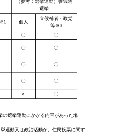
（参考：選挙運動）参議院
選挙
立候補者・政党
※1
個人
等※3
〇
〇
〇
〇
〇
〇
〇
〇
×
〇
挙の選挙運動にかかる内容があった場
選挙運動又は政治活動が、住民投票に関す