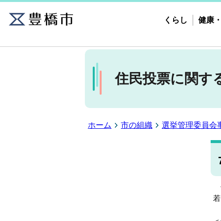
くらし
健康
住民投票に関す
ホーム
市の組織
選挙管理委員会
住
若
以
＜