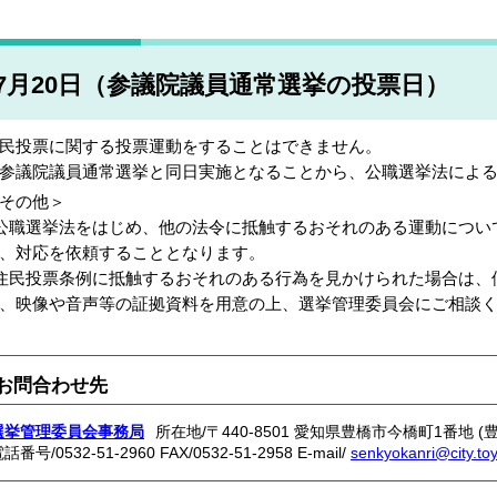
7月20日（参議院議員通常選挙の投票日）
民投票に関する投票運動をすることはできません。
参議院議員通常選挙と同日実施となることから、公職選挙法によ
その他＞
公職選挙法をはじめ、他の法令に抵触するおそれのある運動につい
、対応を依頼することとなります。
住民投票条例に抵触するおそれのある行為を見かけられた場合は、
、映像や音声等の証拠資料を用意の上、選挙管理委員会にご相談
お問合わせ先
選挙管理委員会事務局
所在地/〒440-8501 愛知県豊橋市今橋町1番地 (
電話番号/
0532-51-2960
FAX/0532-51-2958 E-mail/
senkyokanri@city.toy