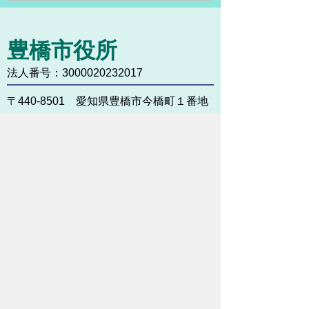
豊橋市役所
法人番号：3000020232017
〒440-8501 愛知県豊橋市今橋町１番地
代表番号：
0532-51-2111
開庁日時：
月曜日～金曜日 午前8時30
分～午後5時15分まで
（土・日・祝祭日・年末年始
＜12月29日から1月3日＞は
除く）
各課連絡先
お問い合わせ