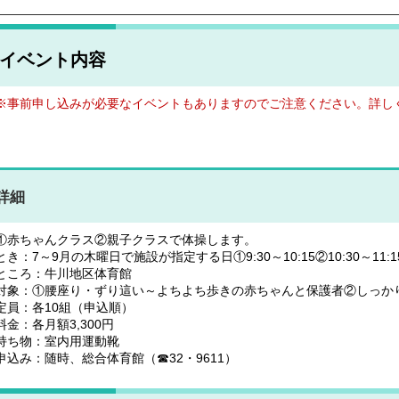
イベント内容
※事前申し込みが必要なイベントもありますのでご注意ください。詳し
詳細
①赤ちゃんクラス②親子クラスで体操します。
とき：7～9月の木曜日で施設が指定する日①9:30～10:15②10:30～11:
ところ：牛川地区体育館
対象：①腰座り・ずり這い～よちよち歩きの赤ちゃんと保護者②しっか
定員：各10組（申込順）
料金：各月額3,300円
持ち物：室内用運動靴
申込み：随時、総合体育館（☎32・9611）