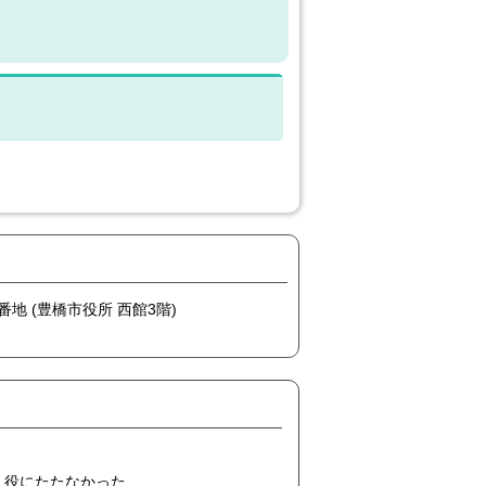
番地 (豊橋市役所 西館3階)
役にたたなかった