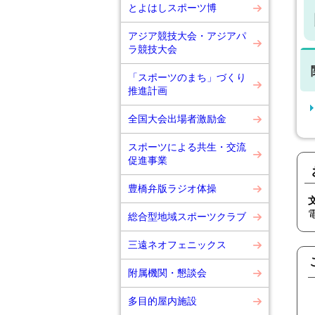
とよはしスポーツ博
アジア競技大会・アジアパ
ラ競技大会
「スポーツのまち」づくり
推進計画
全国大会出場者激励金
スポーツによる共生・交流
促進事業
豊橋弁版ラジオ体操
総合型地域スポーツクラブ
三遠ネオフェニックス
附属機関・懇談会
多目的屋内施設