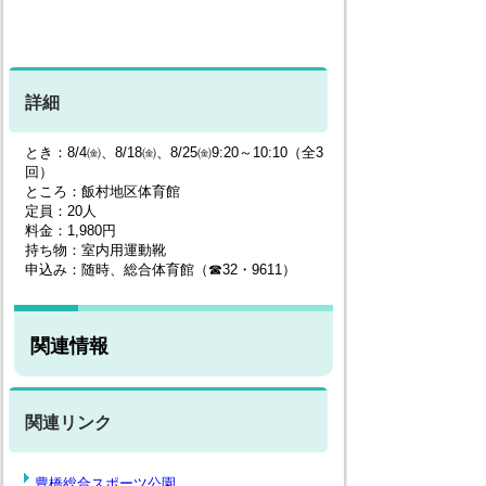
詳細
とき：8/4㈮、8/18㈮、8/25㈮9:20～10:10（全3
回）
ところ：飯村地区体育館
定員：20人
料金：1,980円
持ち物：室内用運動靴
申込み：随時、総合体育館（☎32・9611）
関連情報
関連リンク
豊橋総合スポーツ公園