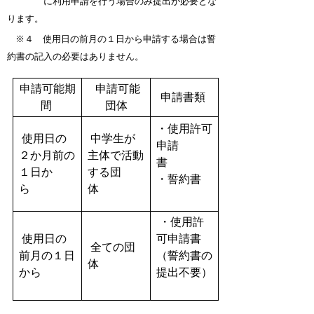
に
利用
申請を行う場合のみ提出が必要とな
ります。
※４ 使用日の前月の１日から申請する場合は誓
約書の記入の必要はありません。
申請可能期
申請可能
申請書類
間
団体
・使用許可
使用日の
中学生が
申請
２か月前の
主体で活動
書
１日か
する団
・誓約書
ら
体
・使用許
使用日の
可申請書
全ての団
前月の１日
（誓約書の
体
から
提出不要）