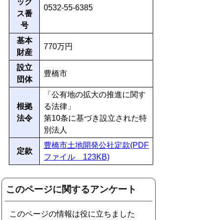
ック
0532-55-6385
ス番
号
基本
770万円
財産
設立
豊橋市
団体
「公有地の拡大の推進に関す
根拠
る法律」
法令
第10条に基づき設立された特
別法人
豊橋市土地開発公社定款(PDF
定款
ファイル 123KB)
このページに関するアンケート
このページの情報は役に立ちました