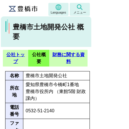
Languages
メニュー
豊橋市土地開発公社 概
要
公社トッ
公社概
財務に関する資
プ
要
料
名称
豊橋市土地開発公社
愛知県豊橋市今橋町1番地
所在
豊橋市役所内 （東館5階 財政
地
課内）
電話
0532-51-2140
番号
ファ