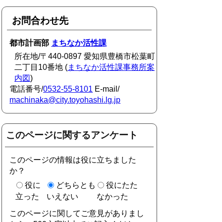
お問合わせ先
都市計画部
まちなか活性課
所在地/〒440-0897 愛知県豊橋市松葉町
二丁目10番地 (
まちなか活性課事務所案
内図
)
電話番号/
0532-55-8101
E-mail/
machinaka@city.toyohashi.lg.jp
このページに関するアンケート
このページの情報は役に立ちました
か？
役に
どちらとも
役にたた
立った
いえない
なかった
このページに関してご意見がありまし