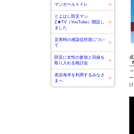
マンホールトイレ
とよはし防災マン
Z★TV（YouTube）開設し
ました
災害時の感染症対策につい
て
災
成
防災に女性の参加と目線を
取り入れる検討会
『
⇒
表浜海岸を利用するみなさ
ー
まへ
け