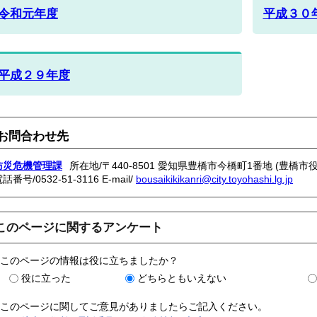
令和元年度
平成３０
平成２９年度
お問合わせ先
防災危機管理課
所在地/〒440-8501 愛知県豊橋市今橋町1番地 (豊橋市役
電話番号/
0532-51-3116
E-mail/
bousaikikikanri@city.toyohashi.lg.jp
このページに関するアンケート
このページの情報は役に立ちましたか？
役に立った
どちらともいえない
このページに関してご意見がありましたらご記入ください。