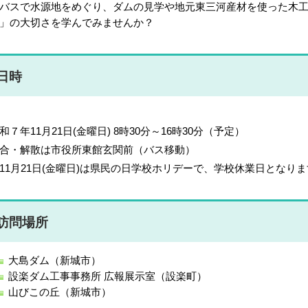
スで水源地をめぐり、ダムの見学や地元東三河産材を使った木工
」の大切さを学んでみませんか？
日時
和７年11月21日(金曜日) 8時30分～16時30分（予定）
合・解散は市役所東館玄関前（バス移動）
11月21日(金曜日)は県民の日学校ホリデーで、学校休業日となり
訪問場所
大島ダム（新城市）
設楽ダム工事事務所 広報展示室（設楽町）
山びこの丘（新城市）