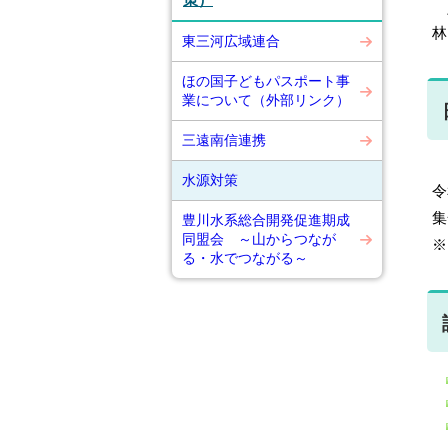
策）
バ
林
東三河広域連合
ほの国子どもパスポート事
業について（外部リンク）
三遠南信連携
水源対策
令
集
豊川水系総合開発促進期成
同盟会 ～山からつなが
※
る・水でつながる～