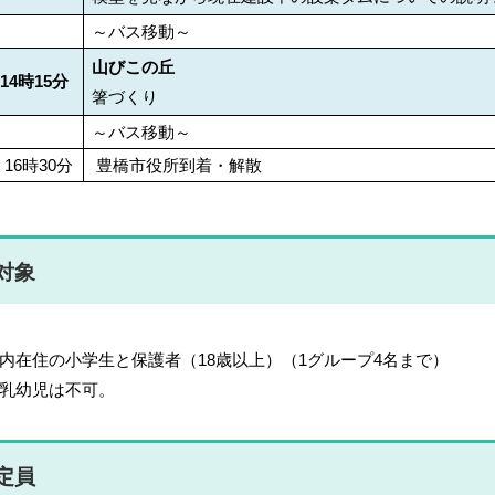
～バス移動～
山びこの丘
14時15分
箸づくり
～バス移動～
16時30分
豊橋市役所到着・解散
対象
内在住の小学生と保護者（18歳以上）（1グループ4名まで）
乳幼児は不可。
定員