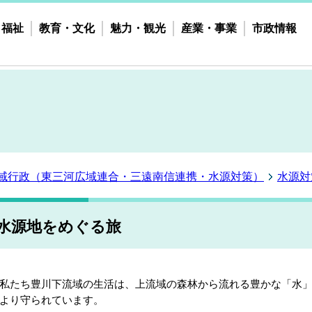
・福祉
教育・文化
魅力・観光
産業・事業
市政情報
域行政（東三河広域連合・三遠南信連携・水源対策）
水源対
水源地をめぐる旅
たち豊川下流域の生活は、上流域の森林から流れる豊かな「水」
より守られています。