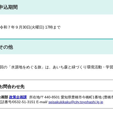
申込期間
令和７年９月30日(火曜日) 17時まで
その他
回の「水源地をめぐる旅」は、あいち森と緑づくり環境活動・学
お問合わせ先
企画部
政策企画課
所在地/〒440-8501 愛知県豊橋市今橋町1番地 (豊橋
電話番号/
0532-51-3151
E-mail/
seisakukikaku@city.toyohashi.lg.jp