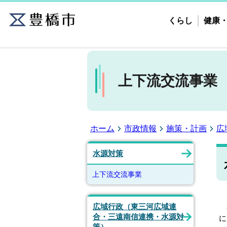
くらし
健康
上下流交流事業
ホーム
市政情報
施策・計画
広
水源対策
上下流交流事業
私
広域行政（東三河広域連
合・三遠南信連携・水源対
に