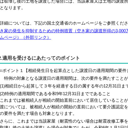
は取壊し後の土地を譲渡した場合には、当該家屋又は土地の譲渡所得
となります。
細については、下記の国土交通省のホームページをご参照くだ
き家の発生を抑制するための特例措置（空き家の譲渡所得の3,00
ムページ）（外部リンク）
2.適用を受けるにあたってのポイント
ポイント１【相続発生日を起算点とした譲渡日の適用期間の要件
例の対象となる譲渡日の適用期間は、次の要件を満たすことが
1)相続日から起算して３年を経過する日の属する年の12月31日ま
2)特例の適用期間である令和9年12月31日までであること
これまでは被相続人が相続の開始直前において居住していることが
渡については、被相続人が相続の開始の直前において要介護認定
の要件を満たす場合も対象となります。
らに、これまでは当該家屋（耐震性のない場合は耐震改修工事を
取壊し後の土地を譲渡した場合が対象でしたが、令和6年１月1日