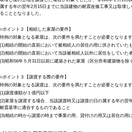
属する年の翌年2月15日までに当該建物の耐震改修工事又は取壊
ることとなりました。
ポイント２【相続した家屋の要件】
例の対象となる家屋は、次の要件を満たすことが必要となりま
1)相続の開始の直前において被相続人の居住の用に供されていた
2)相続の開始の直前において当該被相続人以外に居住をしていた
3)昭和56年５月31日以前に建築された家屋（区分所有建築物を除
ポイント３【譲渡する際の要件】
例の対象となる譲渡は、次の要件を満たすことが必要となりま
1)譲渡価額が１億円以下
2)家屋を譲渡する場合、当該譲渡時又は譲渡の日の属する年の翌年
耐震基準に適合するものであること
3)相続の時から譲渡の時まで事業の用、貸付けの用又は居住の用