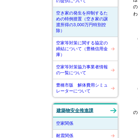
の提供について
の
空き家の発生を抑制するた
わ
めの特例措置（空き家の譲
渡所得の3,000万円特別控
○
除）
特
空家等対策に関する協定の
(
締結について（豊橋信用金
庫）
(
(
空家等対策協力事業者情報
の一覧について
○
豊橋市版 解体費用シミュ
特
レーターについて
(
(
建築物安全推進課
の
(
空家関係
耐震関係