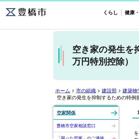
くらし
健康
空き家の発生を抑
万円特別控除）
ホーム
市の組織
建設部
建築物
空き家の発生を抑制するための特例措
空家関係
豊橋市空家相談窓口
相
を
「困った空家」のご連絡