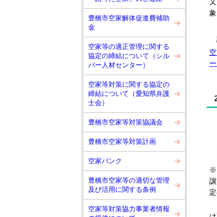
又
象
豊橋市空家解体促進費補助
金
詳
空家等の適正管理に関する
空
協定の締結について（シル
ー
バー人材センター）
空家等対策に関する協定の
締結について（愛知県弁護
士会）
○
豊橋市空家等対策協議会
特
豊橋市空家等対策計画
(
(
空家バンク
※
豊橋市空家等の適切な管理
譲
及び活用に関する条例
定
さ
空家等対策協力事業者情報
は