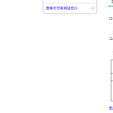
豊橋市空家相談窓口
当
ロ
っ
確
申