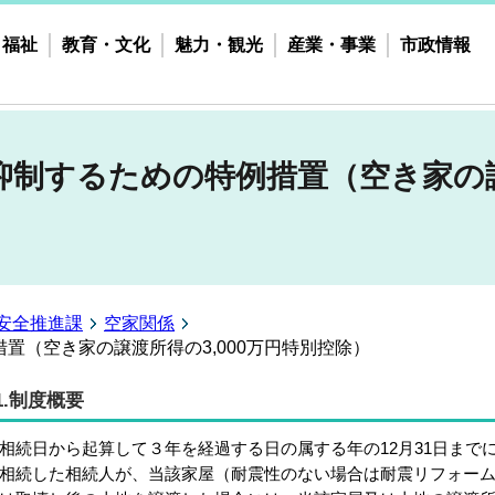
・福祉
教育・文化
魅力・観光
産業・事業
市政情報
制するための特例措置（空き家の譲渡
安全推進課
空家関係
置（空き家の譲渡所得の3,000万円特別控除）
1.制度概要
続日から起算して３年を経過する日の属する年の12月31日まで
相続した相続人が、当該家屋（耐震性のない場合は耐震リフォー