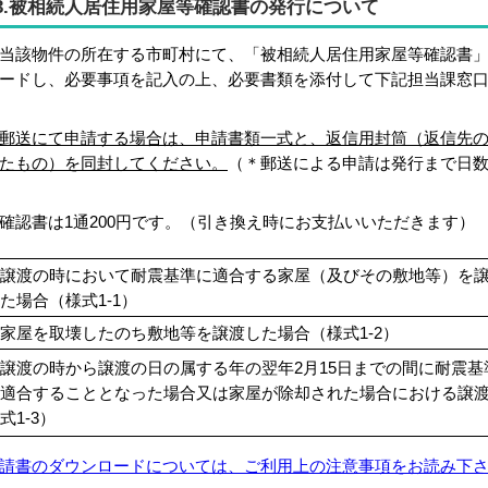
3.被相続人居住用家屋等確認書の発行について
該物件の所在する市町村にて、「被相続人居住用家屋等確認書」
ードし、必要事項を記入の上、必要書類を添付して下記担当課窓
郵送にて申請する場合は、申請書類一式と、返信用封筒（返信先
たもの）を同封してください。
（＊郵送による申請は発行まで日
認書は1通200円です。（引き換え時にお支払いいただきます）
譲渡の時において耐震基準に適合する家屋（及びその敷地等）を
た場合（様式1-1）
家屋を取壊したのち敷地等を譲渡した場合（様式1-2）
譲渡の時から譲渡の日の属する年の翌年2月15日までの間に耐震基
適合することとなった場合又は家屋が除却された場合における譲
式1-3）
請書のダウンロードについては、ご利用上の注意事項をお読み下