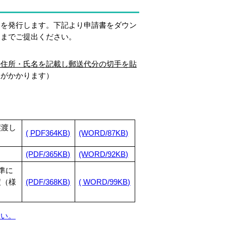
を発行します。下記より申請書をダウン
口までご提出ください。
の住所・氏名を記載し郵送代分の切手を貼
数がかかります）
譲渡し
( PDF
364KB)
(WORD/87KB)
(PDF/365KB)
(WORD/92KB)
準に
渡（様
(PDF/368KB)
( WORD/99KB)
さい。