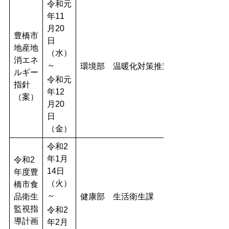
令和元
年
11
月20
豊橋市
日
地産地
（水）
消エネ
～
環境部
温暖化対策推進室
ルギー
令和元
指針
年
12
（案）
月20
日
（金）
令和2
年1月
令和2
14日
年度豊
（火）
橋市食
～
品衛生
健康部 生活衛生課
監視指
令和2
導計画
年2月