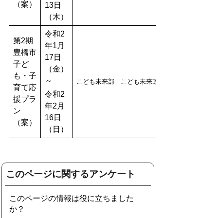
（案）
13日
（木）
令和2
第2期
年1月
豊橋市
17日
子ど
（金）
も・子
～
こども未来部 こども未来政策課
育て応
令和2
援プラ
年2月
ン
16日
（案）
（日）
このページに関するアンケート
このページの情報は役に立ちました
か？