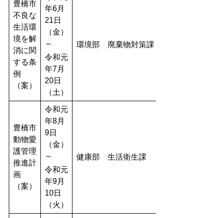
豊橋市
年6月
不良な
21日
生活環
（金）
境を解
～
環境部 廃棄物対策課
消に関
令和元
する条
年7月
例
20日
（案）
（土）
令和元
年8月
豊橋市
9日
動物愛
（金）
護管理
～
健康部 生活衛生課
推進計
令和元
画
年9月
（案）
10日
（火）