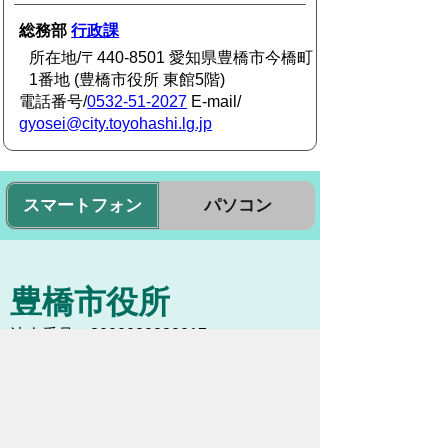
総務部
行政課
所在地/〒440-8501 愛知県豊橋市今橋町
1番地 (豊橋市役所 東館5階)
電話番号/
0532-51-2027
E-mail/
gyosei@city.toyohashi.lg.jp
スマートフォン
パソコン
豊橋市役所
法人番号：3000020232017
〒440-8501 愛知県豊橋市今橋町１番地
代表番号：
0532-51-2111
開庁日時：
月曜日～金曜日 午前8時30