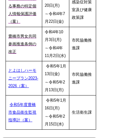
感染症対策
20日(月)
る事務の特定個
室及び健康
人情報保護評価
～令和4年7
政策課
（案）
月22日(金)
令和4年10
豊橋市男女共同
月3日(月)
市民協働推
参画推進条例の
～令和4年
進課
改正
11月2日(水)
令和5年1月
とよはしハーモ
13日(金)
市民協働推
ニープラン2023-
～令和5年2
進課
2026（案）
月13日(月)
令和5年1月
令和5年度豊橋
16日(月)
市食品衛生監視
生活衛生課
～令和5年2
指導計（案）
月15日(水)