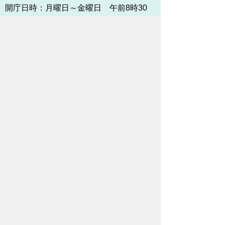
開庁日時：
月曜日～金曜日 午前8時30
分～午後5時15分まで
（土・日・祝祭日・年末年始
＜12月29日から1月3日＞は
除く）
各課連絡先
お問い合わせ
市役所までのアクセス