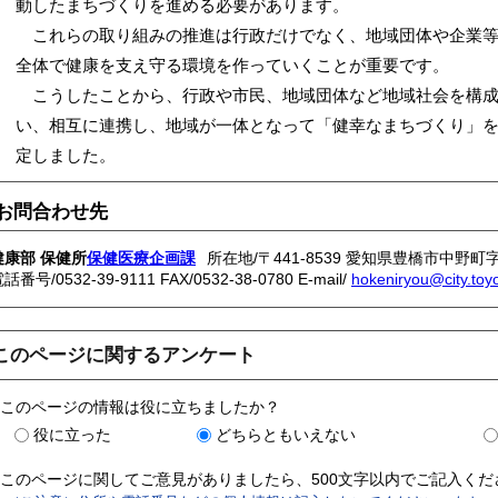
動したまちづくりを進める必要があります。
これらの取り組みの推進は行政だけでなく、地域団体や企業等
全体で健康を支え守る環境を作っていくことが重要です。
こうしたことから、行政や市民、地域団体など地域社会を構成
、相互に連携し、地域が一体となって「健幸なまちづくり」を
定しました。
お問合わせ先
健康部 保健所
保健医療企画課
所在地/〒441-8539 愛知県豊橋市中野町
電話番号/
0532-39-9111
FAX/0532-38-0780 E-mail/
hokeniryou@city.toyo
このページに関するアンケート
このページの情報は役に立ちましたか？
役に立った
どちらともいえない
このページに関してご意見がありましたら、500文字以内でご記入く