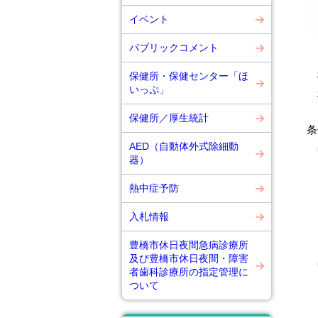
イベント
パブリックコメント
保健所・保健センター「ほ
いっぷ」
保健所／厚生統計
条
AED（自動体外式除細動
■
器）
と
熱中症予防
と
入札情報
豊橋市休日夜間急病診療所
及び豊橋市休日夜間・障害
■
者歯科診療所の指定管理に
ついて
の