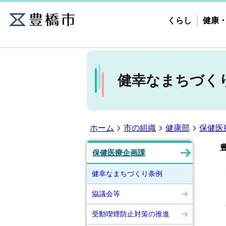
くらし
健康
健幸なまちづく
ホーム
市の組織
健康部
保健医
保健医療企画課
市
健幸なまちづくり条例
で
よ
協議会等
受動喫煙防止対策の推進