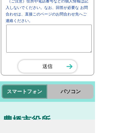
（ご注意）住所や電話番号などの個人情報は記
入しないでください。なお、回答が必要な お問
合わせは、直接このページのお問合わせ先へご
連絡ください。
スマートフォン
パソコン
豊橋市役所
法人番号：3000020232017