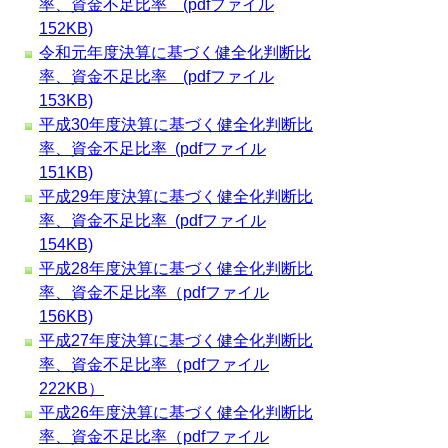
率、資金不足比率 (pdfファイル
152KB)
令和元年度決算に基づく健全化判断比
率、資金不足比率 (pdfファイル
153KB)
平成30年度決算に基づく健全化判断比
率、資金不足比率 (pdfファイル
151KB)
平成29年度決算に基づく健全化判断比
率、資金不足比率 (pdfファイル
154KB)
平成28年度決算に基づく健全化判断比
率、資金不足比率（pdfファイル
156KB)
平成27年度決算に基づく健全化判断比
率、資金不足比率（pdfファイル
222KB）
平成26年度決算に基づく健全化判断比
率、資金不足比率（pdfファイル