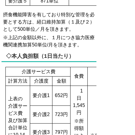
要介護５
871単位
摂食機能障害を有しており特別な管理を必
要とする方は、経口維持加算（１及び２）
として500単位／月を頂きます。
※上記の金額以外に、１月につき協力医療
機関連携加算50単位/月を頂きます。
◇本人負担額（1日当たり）
介護サービス費
食費
計算方法
介護度
金額
1
要介護1
652円
日
上表の
1,545
介護サー
円
ビス費
要介護2
723円
及び加算
※所
合計単位
得額
要介護3
797円
に10.14