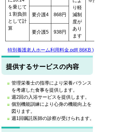
によ
※所得額により軽減
を乗じて
り軽
１割負担
要介護4
868円
減制
として計
度が
算
あり
要介護5
938円
ます
特別養護老人ホーム利用料金.pdf( 86KB )
提供するサービスの内容
管理栄養士の指導により栄養バランス
を考慮した食事を提供します。
週2回の入浴サービスを提供します。
個別機能訓練により心身の機能向上を
図ります。
週1回嘱託医師の診察が受けられます。