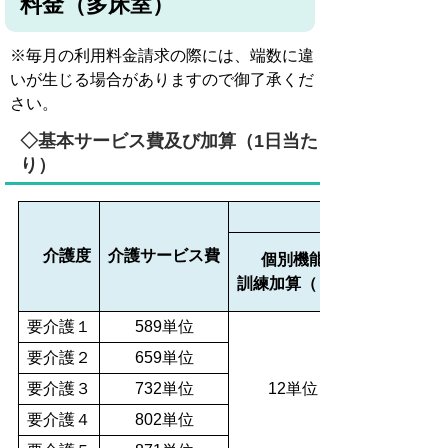
料金（多床室）
※毎月の利用料金請求の際には、端数に違
いが生じる場合がありますので御了承くだ
さい。
◇基本サービス費及び加算（1日当た
り）
介護度
介護サービス費
個別機能
訓練加算（Ⅰ）
要介護１
589単位
要介護２
659単位
要介護３
732単位
12単位
要介護４
802単位