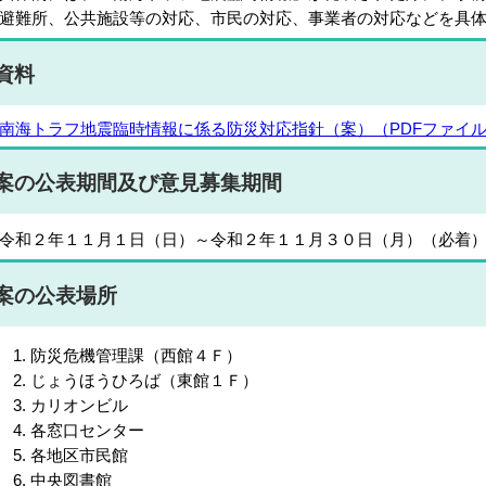
避難所、公共施設等の対応、市民の対応、事業者の対応などを具
資料
南海トラフ地震臨時情報に係る防災対応指針（案）（PDFファイル／
案の公表期間及び意見募集期間
和２年１１月１日（日）～令和２年１１月３０日（月）（必着
案の公表場所
防災危機管理課（西館４Ｆ）
じょうほうひろば（東館１Ｆ）
カリオンビル
各窓口センター
各地区市民館
中央図書館