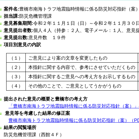
案件名:
豊橋市南海トラフ地震臨時情報に係る防災対応指針（案
担当課:
防災危機管理課
意見募集期間:
令和２年１１月１日（日）～令和２年１１月３０
意見提出者数:
個人４人（持参：２人、電子メール：１人、意見
意見提出数:
意見件数 １９件
項目別意見の内訳
（１）
ご意見により案の文章を変更したもの
（２）
本指針に関する内容で、参考にさせていただくもの
（３）
本指針に関するご意見への考え方をお示しするもの
（４）
その他のことで、ご意見としてうかがうもの
提出された意見の概要と豊橋市の考え方
「豊橋市南海トラフ地震臨時情報に係る防災対応指針（案）」へ
意見等を考慮した結果の修正案
豊橋市南海トラフ地震臨時情報に係る防災対応指針（案）（PDF
結果の閲覧場所
防災危機管理課（西館４Ｆ）