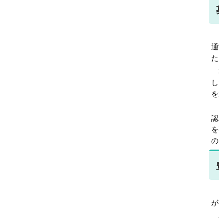
国
通
た
本
し
を
皆
認
を
の
「
が
具