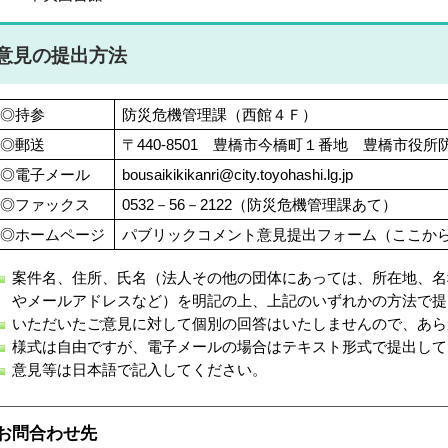
意見の提出方法
◎持参
防災危機管理課（西館４Ｆ）
◎郵送
〒440-8501 豊橋市今橋町１番地 豊橋市役
◎電子メール
bousaikikikanri@city.toyohashi.lg.jp
◎ファックス
0532－56－2122（防災危機管理課あて）
◎ホームページ
パブリックコメント意見提出フォーム（ここか
案件名、住所、氏名（法人その他の団体にあっては、所在地、名
やメールアドレスなど）を明記の上、上記のいずれかの方法で提
いただいたご意見に対して個別の回答はいたしませんので、あら
様式は自由ですが、電子メールの場合はテキスト形式で提出して
意見等は日本語で記入してください。
お問合わせ先