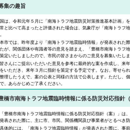
募集の趣旨
は、令和元年５月に「南海トラフ地震防災対策推進基本計画」を
常と比べて高まったと評価された場合は、気象庁が「南海トラフ
。
市では、昨年度より「南海トラフ地震臨時情報」が発表された際
たが、関係団体や有識者等の意見を踏まえ、「豊橋市南海トラフ
策定いたしましたので、市民の皆さまからのご意見を募集いたし
さんにご提出いただいた意見を参考に最終的な案を作成し、来年
をいただき、来年３月に指針を策定する予定です。なお、寄せら
整理したうえで、案の公表と同様の方法で公表します。ただし、
で、あらかじめご了承ください。
豊橋市南海トラフ地震臨時情報に係る防災対応指針
豊橋市南海トラフ地震臨時情報に係る防災対応指針（案）」は、
発表された際に、主に市、市民、関係機関及び事業者がとるべき
体的には、「南海トラフ地震臨時情報」が発表された際に、事前