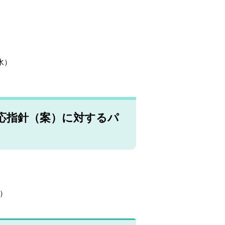
水）
応指針（案）に対するパ
）