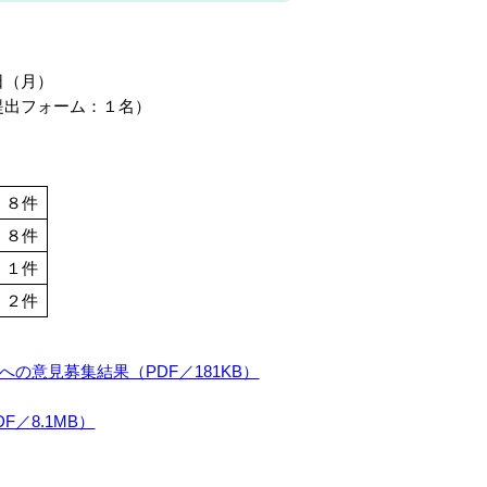
）
日（月）
提出フォーム：１名）
８件
８件
１件
２件
の意見募集結果（PDF／181KB）
／8.1MB）