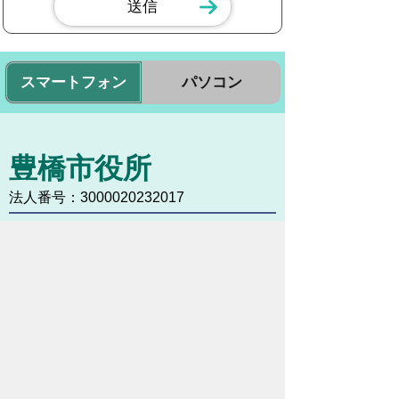
スマートフォン
パソコン
豊橋市役所
法人番号：3000020232017
〒440-8501 愛知県豊橋市今橋町１番地
代表番号：
0532-51-2111
開庁日時：
月曜日～金曜日 午前8時30
分～午後5時15分まで
（土・日・祝祭日・年末年始
＜12月29日から1月3日＞は
除く）