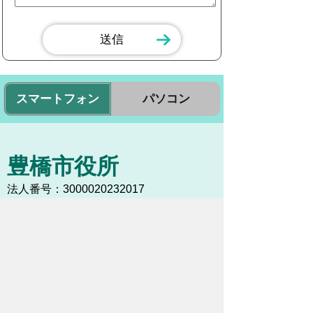
スマートフォン
パソコン
豊橋市役所
法人番号：3000020232017
〒440-8501 愛知県豊橋市今橋町１番地
代表番号：
0532-51-2111
開庁日時：
月曜日～金曜日 午前8時30
分～午後5時15分まで
（土・日・祝祭日・年末年始
＜12月29日から1月3日＞は