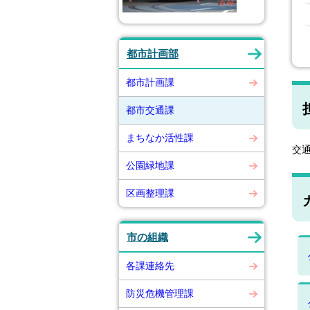
都市計画部
都市計画課
都市交通課
まちなか活性課
交
公園緑地課
区画整理課
市の組織
各課連絡先
防災危機管理課