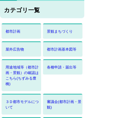
カテゴリ一覧
都市計画
景観まちづくり
屋外広告物
都市計画基本図等
用途地域等（都市計
各種申請・届出等
画・景観）の確認は
こちら(ちずみる豊
橋)
３Ｄ都市モデルにつ
審議会(都市計画・景
いて
観)