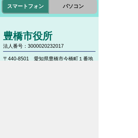
スマートフォン
パソコン
豊橋市役所
法人番号：3000020232017
〒440-8501 愛知県豊橋市今橋町１番地
代表番号：
0532-51-2111
開庁日時：
月曜日～金曜日 午前8時30
分～午後5時15分まで
（土・日・祝祭日・年末年始
＜12月29日から1月3日＞は
除く）
各課連絡先