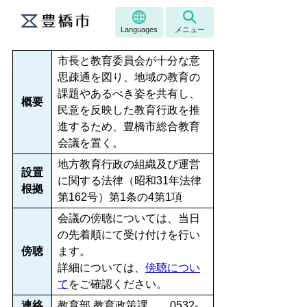
Languages
メニュー
市長と教育委員会が十分な意
思疎通を図り、地域の教育の
課題やあるべき姿を共有し、
概要
民意を反映した教育行政を推
進するため、豊橋市総合教育
会議を置く。
地方教育行政の組織及び運営
設置
に関する法律（昭和31年法律
根拠
第162号）第1条の4第1項
会議の傍聴については、当日
の先着順にて受け付けを行い
傍聴
ます。
詳細については、
傍聴につい
て
をご確認ください。
連絡
教育部 教育政策課 0532-