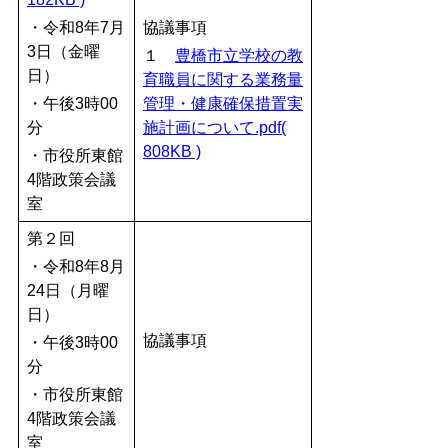
・令和8年7月
協議事項
3日（金曜
１
豊橋市立学校の教
日）
育職員に関する業務量
・午後3時00
管理・健康確保措置実
分
施計画について.pdf(
808KB )
・市役所東館
4階政策会議
室
第２回
・令和8年8月
24日（月曜
日）
協議事項
・午後3時00
分
・市役所東館
4階政策会議
室