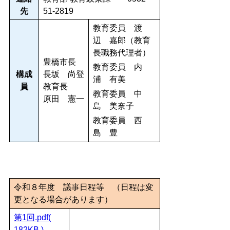
先
51-2819
教育委員 渡
辺 嘉郎（教育
長職務代理者）
豊橋市長
教育委員 内
構成
長坂 尚登
浦 有美
員
教育長
教育委員 中
原田 憲一
島 美奈子
教育委員 西
島 豊
令和８年度 議事日程等 （日程は変
更となる場合があります）
第1回.pdf(
182KB )