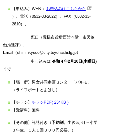
【申込み】WEB（
お申込みはこちらから
）、電話（0532-33-2822）、FAX（0532-33-
2810）、
窓口（豊橋市役所西館４階 市民協
働推進課）、
Email（shiminkyodo@city.toyohashi.lg.jp）
申し込みは
令和４年2
月10日(木曜日)
まで
【場 所】男女共同参画センター「パルモ」
（ライフポートとよはし）
【チラシ】
チラシPDF( 234KB )
【受講料】無料
【その他】託児付き（
予約制
。生後6か月～小学
３年生。１人１回３００円必要。）