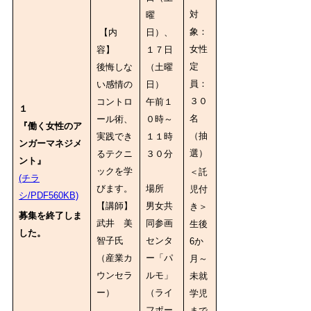
対
曜
象：
【内
日）、
女性
容】
１７日
定
後悔しな
（土曜
員：
い感情の
日）
３０
コントロ
午前１
１
名
ール術、
０時～
『働く女性のア
（抽
実践でき
１１時
ンガーマネジメ
選）
るテクニ
３０分
ント』
ックを学
＜託
(チラ
びます。
場所
児付
シ/PDF560KB)
【講師】
男女共
き＞
募集を終了しま
武井 美
同参画
生後
した。
智子氏
センタ
6か
（産業カ
ー「パ
月～
ウンセラ
ルモ」
未就
ー）
（ライ
学児
フポー
まで