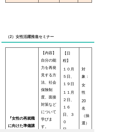
（2）女性活躍推進セミナー
【内容】
【日
自分の能
程】
力を再発
１０月
対
見する方
５日、
象：
法、社会
１９日
女
保険制
１１月
性
度、面接
２日、
20
対策など
１６
名
について
日、３
（抽
『女性の再就職
学びま
０
選）
に
向けた準備講
す。
日
＜託