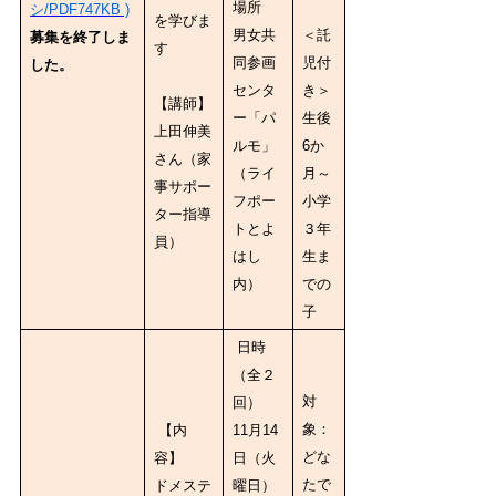
場所
シ/PDF747KB )
を学びま
男女共
＜託
募集を終了しま
す
同参画
児付
した。
センタ
き＞
【講師】
ー「パ
生後
上田伸美
ルモ」
6か
さん（家
（ライ
月～
事サポー
フポー
小学
ター指導
トとよ
３年
員）
はし
生ま
内）
での
子
日時
（全２
対
回）
象：
【内
11月14
どな
容】
日（火
たで
ドメステ
曜日）