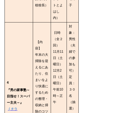
校校長）
トとよ
子
はし
内）
対
日時
象：
（全２
男性
【内
回）
（夫
容】
11月11
婦で
年末の大
日（土
の参
掃除を迎
曜日）
加も
えるにあ
12月2
可）
たり、住
日（土
定
まいをよ
4
曜日）
員：
り快適に
午前10
３０
『男の家事塾～
するため
時～正
名
目指せ！スーパ
の整理・
午
（抽
ー主夫～』
収納と掃
選）
( チラ
除のコツ