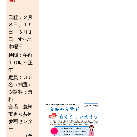
回）
日程：２月
８日、１５
日、
３月１
日
すべて
木曜日
時間：午前
１０時～正
午
定員：３０
名（抽選）
受講料：無
料
会場：豊橋
市男女共同
参画センタ
ー
（ラ