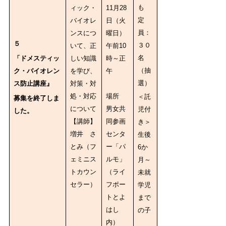
も
ィック・
11月28
定
バイオレ
日（火
員：
ンスにつ
曜日）
５
３０
いて、正
午前10
名
「ドメスティッ
しい知識
時～正
（抽
ク・バイオレン
を学び、
午
選）
ス防止講座』
対策・対
処・対応
場所
＜託
募集を終了しま
について
男女共
児付
した。
【講師】
同参画
き＞
増井 さ
センタ
生後
とみ（フ
ー「パ
6か
ェミニス
ルモ」
月～
トカウン
（ライ
未就
セラー）
フポー
学児
トとよ
まで
はし
の子
内）