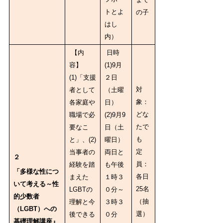
トとよ
の子
はし
内）
【内
日時
容】
(1)9月
(1)「支援
２日
対
者として
（土曜
象：
各家庭や
日）
どな
職場で必
(2)9月9
たで
要なこ
日（土
も
と」、(2)
曜日）
定
当事者の
両日と
２
員：
経験を踏
も午後
「多様な性につ
各日
まえた
１時３
いて考える～性
25名
LGBTの
０分～
的少数者
（抽
理解と今
３時３
（LGBT）への
選）
後できる
０分
基礎理解講座』