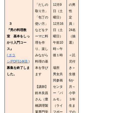
「だしの
12月9
の男
取り方」
日（土
性
「包丁の
曜日）
定
３
使い方」
12月16
員：
『男の料理教
などをテ
日（土
24名
室 基本をしっ
ーマに料
曜日）
（抽
かり入門コー
理を作
午前10
選）
ス』
り、楽し
時～午
( チラ
みながら
後１時
＜託
シ/PDF514KB )
料理の基
児付
募集を終了しま
本を学び
場所
き＞
した。
ます
男女共
生後
同参画
6か
【講師】
センタ
月～
鈴木良昌
ー「パ
小学
さん（豊
ルモ」
３年
橋調理製
（ライ
生ま
菓専門学
フポー
での