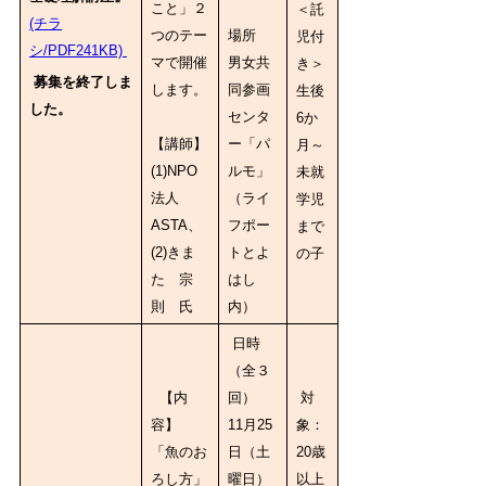
こと」２
＜託
(チラ
つのテー
場所
児付
シ/PDF241KB)
マで開催
男女共
き＞
募集を終了しま
します。
同参画
生後
した。
センタ
6か
【講師】
ー「パ
月～
(1)NPO
ルモ」
未就
法人
（ライ
学児
ASTA、
フポー
まで
(2)きま
トとよ
の子
た 宗
はし
則 氏
内）
日時
（全３
【内
回）
対
容】
11月25
象：
「魚のお
日（土
20歳
ろし方」
曜日）
以上