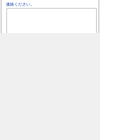
連絡ください。
スマートフォン
パソコン
豊橋市役所
法人番号：3000020232017
〒440-8501 愛知県豊橋市今橋町１番地