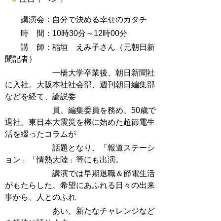
講演会：自分で決める幸せのカタチ
時 間：10時30分～12時00分
講 師：稲垣 えみ子さん（元朝日新
聞記者）
一橋大学卒業後、朝日新聞社
に入社。大阪本社社会部、週刊朝日編集部
などを経て、論説委
員、編集委員を務め、50歳で
退社。東日本大震災を機に始めた超節電生
活を綴ったコラムが
話題となり、「報道ステーシ
ョン」「情熱大陸」等にも出演。
講演では早期退職＆節電生活
がもたらした、希望にあふれる日々の出来
事から、人とのふれ
あい、新たなチャレンジなど