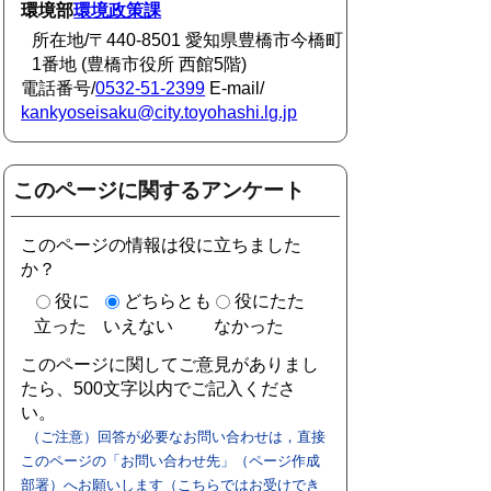
環境部
環境政策課
所在地/〒440-8501 愛知県豊橋市今橋町
1番地 (豊橋市役所 西館5階)
電話番号/
0532-51-2399
E-mail/
kankyoseisaku@city.toyohashi.lg.jp
このページに関するアンケート
このページの情報は役に立ちました
か？
役に
どちらとも
役にたた
立った
いえない
なかった
このページに関してご意見がありまし
たら、500文字以内でご記入くださ
い。
（ご注意）回答が必要なお問い合わせは，直接
このページの「お問い合わせ先」（ページ作成
部署）へお願いします（こちらではお受けでき