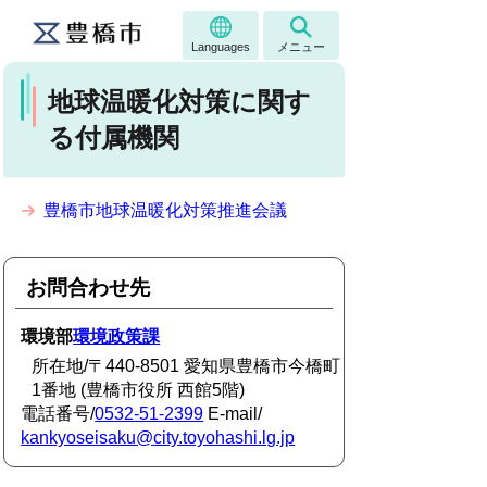
Languages
メニュー
地球温暖化対策に関す
る付属機関
豊橋市地球温暖化対策推進会議
お問合わせ先
環境部
環境政策課
所在地/〒440-8501 愛知県豊橋市今橋町
1番地 (豊橋市役所 西館5階)
電話番号/
0532-51-2399
E-mail/
kankyoseisaku@city.toyohashi.lg.jp