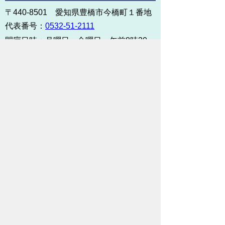
〒440-8501 愛知県豊橋市今橋町１番地
代表番号：
0532-51-2111
開庁日時：
月曜日～金曜日 午前8時30
分～午後5時15分まで
（土・日・祝祭日・年末年始
＜12月29日から1月3日＞は
除く）
各課連絡先
お問い合わせ
市役所までのアクセス