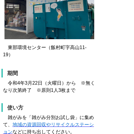
東部環境センター（飯村町字高山11-
19）
期間
令和4年3月22日（火曜日）から ※無く
なり次第終了 ※原則1人3枚まで
使い方
雑がみを「雑がみ分別お試し袋」に集め
て、
地域の資源回収やリサイクルステーシ
ョン
などに持ち出してください。