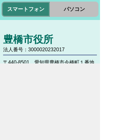
スマートフォン
パソコン
豊橋市役所
法人番号：3000020232017
〒440-8501 愛知県豊橋市今橋町１番地
代表番号：
0532-51-2111
開庁日時：
月曜日～金曜日 午前8時30
分～午後5時15分まで
（土・日・祝祭日・年末年始
＜12月29日から1月3日＞は
除く）
各課連絡先