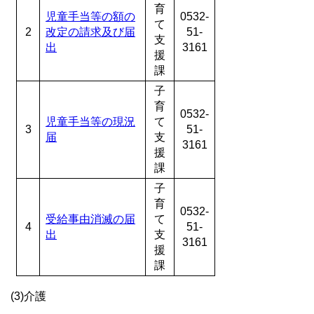
育
児童手当等の額の
0532-
て
2
改定の請求及び届
51-
支
出
3161
援
課
子
育
0532-
児童手当等の現況
て
3
51-
届
支
3161
援
課
子
育
0532-
受給事由消滅の届
て
4
51-
出
支
3161
援
課
(3)介護