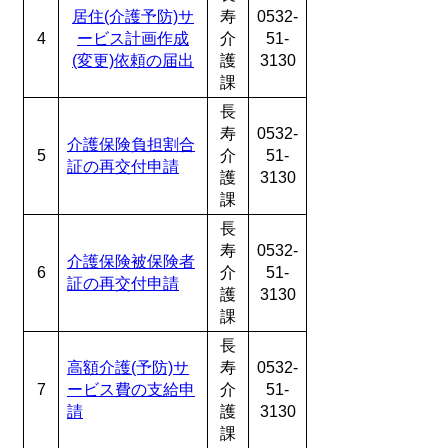
居住(介護予防)サ
寿
0532-
4
ービス計画作成
介
51-
(変更)依頼の届出
護
3130
課
長
寿
0532-
介護保険負担割合
5
介
51-
証の再交付申請
護
3130
課
長
寿
0532-
介護保険被保険者
6
介
51-
証の再交付申請
護
3130
課
長
高額介護(予防)サ
寿
0532-
7
ービス費の支給申
介
51-
請
護
3130
課