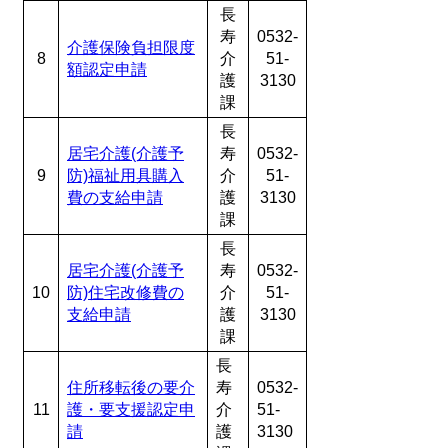
長
寿
0532-
介護保険負担限度
8
介
51-
額認定申請
護
3130
課
長
居宅介護(介護予
寿
0532-
9
防)福祉用具購入
介
51-
費の支給申請
護
3130
課
長
居宅介護(介護予
寿
0532-
10
防)住宅改修費の
介
51-
支給申請
護
3130
課
長
住所移転後の要介
寿
0532-
11
護・要支援認定申
介
51-
請
護
3130