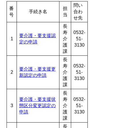
問い
番
担
手続き名
合わ
号
当
せ先
長
寿
0532-
要介護・要支援認
1
介
51-
定の申請
護
3130
課
長
寿
0532-
要介護・要支援更
2
介
51-
新認定の申請
護
3130
課
長
要介護・要支援状
寿
0532-
3
態区分変更認定の
介
51-
申請
護
3130
課
長