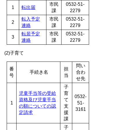
市民
0532-51-
1
転出届
課
2279
転入予定
市民
0532-51-
2
連絡
課
2279
転居予定
市民
0532-51-
3
連絡
課
2279
(2)子育て
問い
番
担
手続き名
合わ
号
当
せ先
子
児童手当等の受給
育
0532-
資格及び児童手当
て
1
51-
の額についての認
支
3161
定請求
援
課
子