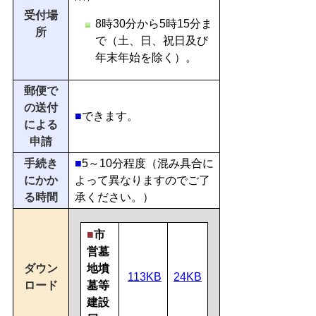
受付場
8時30分から5時15分ま
所
で（土、日、祝日及び
年末年始を除く）。
郵便で
の送付
■
できます。
による
申請
手続き
■
5～10分程度（混み具合に
にかか
よって異なりますのでご了
る時間
承ください。）
■
市
営墓
ダウン
地墳
113KB
24KB
ロード
墓等
建設