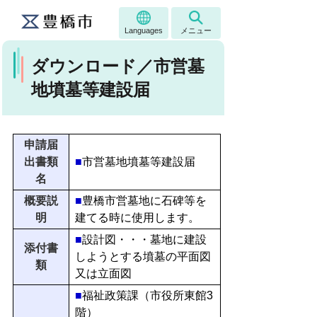
Languages
メニュー
ダウンロード／市営墓
地墳墓等建設届
申請届
出書類
■
市営墓地墳墓等建設届
名
概要説
■
豊橋市営墓地に石碑等を
明
建てる時に使用します。
■
設計図・・・墓地に建設
添付書
しようとする墳墓の平面図
類
又は立面図
■
福祉政策課（市役所東館3
階）