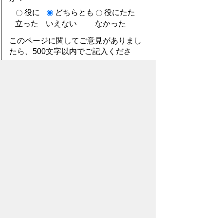
役に
どちらとも
役にたた
立った
いえない
なかった
このページに関してご意見がありまし
たら、500文字以内でご記入くださ
い。
（ご注意）住所や電話番号などの個人情報は記
入しないでください。なお、回答が必要な お問
合わせは、直接このページのお問合わせ先へご
連絡ください。