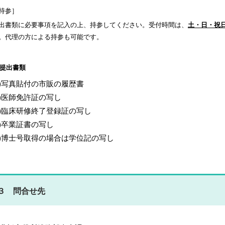
持参］
出書類に必要事項を記入の上、持参してください。受付時間は、
土・日・祝日
。代理の方による持参も可能です。
提出書類
1)写真貼付の市販の履歴書
2)医師免許証の写し
3)臨床研修終了登録証の写し
4)卒業証書の写し
5)博士号取得の場合は学位記の写し
３ 問合せ先