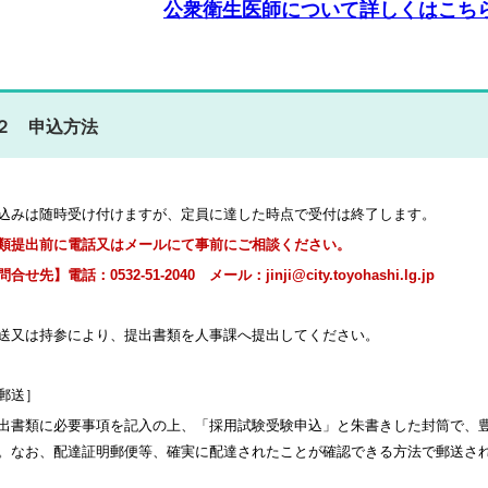
公衆衛生医師について詳しくはこちらP
２ 申込方法
込みは随時受け付けますが、定員に達した時点で受付は終了します。
類提出前に電話又はメールにて事前にご相談ください。
合せ先】電話：0532-51-2040 メール：jinji@city.toyohashi.lg.jp
送又は持参により、提出書類を人事課へ提出してください。
郵送］
出書類に必要事項を記入の上、「採用試験受験申込」と朱書きした封筒で、
。なお、配達証明郵便等、確実に配達されたことが確認できる方法で郵送さ