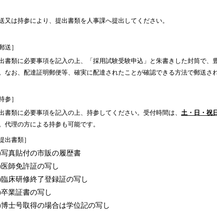
送又は持参により、提出書類を人事課へ提出してください。
郵送］
出書類に必要事項を記入の上、「採用試験受験申込」と朱書きした封筒で、
。なお、配達証明郵便等、確実に配達されたことが確認できる方法で郵送さ
持参］
出書類に必要事項を記入の上、持参してください。受付時間は、
土・日・祝日
。代理の方による持参も可能です。
提出書類］
1)写真貼付の市販の履歴書
2)医師免許証の写し
3)臨床研修終了登録証の写し
4)卒業証書の写し
5)博士号取得の場合は学位記の写し