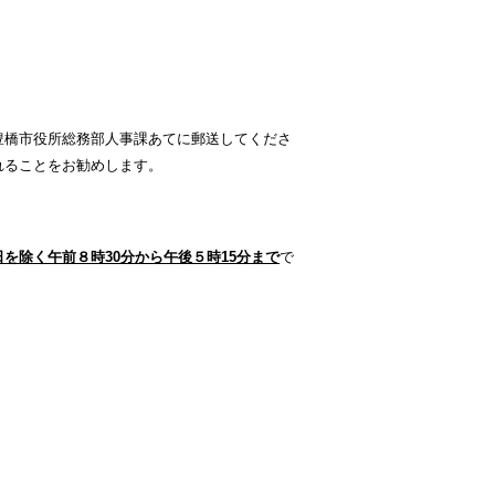
豊橋市役所総務部人事課あてに郵送してくださ
れることをお勧めします。
を除く午前８時30分から午後５時15分まで
で