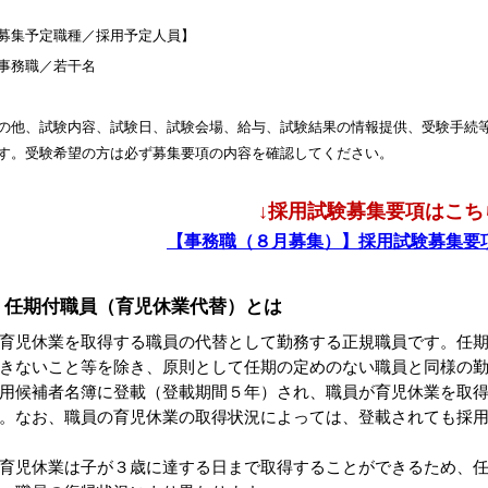
募集予定職種／採用予定人員】
事務職／若干名
の他、試験内容、試験日、試験会場、給与、試験結果の情報提供、受験手続
す。受験希望の方は必ず募集要項の内容を確認してください。
↓採用試験募集要項はこち
【事務職（８月募集）】採用試験募集要項.pdf
任期付職員（育児休業代替）とは
育児休業を取得する職員の代替として勤務する正規職員です。任
きないこと等を除き、原則として任期の定めのない職員と同様の
用候補者名簿に登載（登載期間５年）され、職員が育児休業を取
。なお、職員の育児休業の取得状況によっては、登載されても採
育児休業は子が３歳に達する日まで取得することができるため、