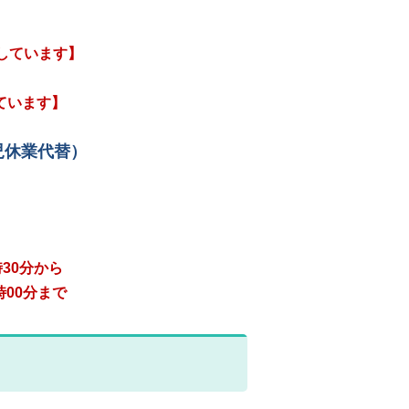
しています】
ています】
児休業代替）
30分から
時00分まで