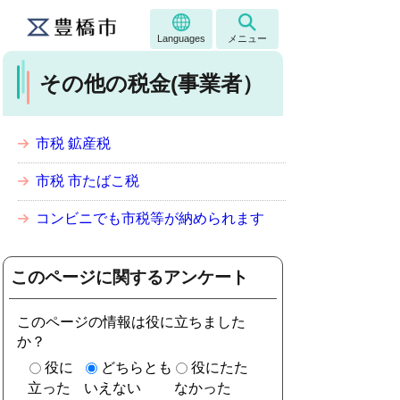
Languages
メニュー
その他の税金(事業者）
市税 鉱産税
市税 市たばこ税
コンビニでも市税等が納められます
このページに関するアンケート
このページの情報は役に立ちました
か？
役に
どちらとも
役にたた
立った
いえない
なかった