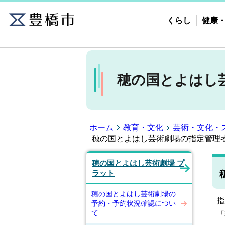
くらし
健康
穂の国とよはし
ホーム
教育・文化
芸術・文化・
穂の国とよはし芸術劇場の指定管理
穂の国とよはし芸術劇場 プ
ラット
穂の国とよはし芸術劇場の
指
予約・予約状況確認につい
て
「