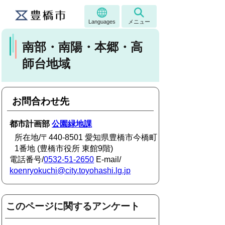
Languages
メニュー
南部・南陽・本郷・高
師台地域
お問合わせ先
都市計画部
公園緑地課
所在地/〒440-8501 愛知県豊橋市今橋町
1番地 (豊橋市役所 東館9階)
電話番号/
0532-51-2650
E-mail/
koenryokuchi@city.toyohashi.lg.jp
このページに関するアンケート