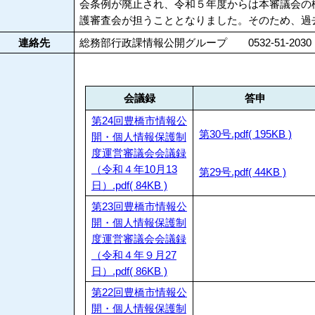
会条例が廃止され、令和５年度からは本審議会の
護審査会が担うこととなりました。そのため、過
連絡先
総務部行政課情報公開グループ 0532-51-2030
会議録
答申
第24回豊橋市情報公
第30号.pdf( 195KB )
開・個人情報保護制
度運営審議会会議録
（令和４年10月13
第29号.pdf( 44KB )
日）.pdf( 84KB )
第23回豊橋市情報公
開・個人情報保護制
度運営審議会会議録
（令和４年９月27
日）.pdf( 86KB )
第22回豊橋市情報公
開・個人情報保護制