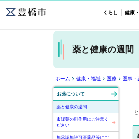
くらし
健康
薬と健康の週間
ホーム
健康・福祉
医療
医事・
毎
お薬について
今
薬と健康の週間
と
市販薬の副作用にご注意く
ださい
無承認無許可医薬品等にご