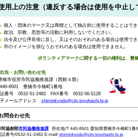
使用上の注意（違反する場合は使用を中止し
個人・団体のマーク又は商標として独占的に使用することはでき
政治、宗教、思想等の活動に利用しないでください。
法令及び公序良俗に反し、又はそのおそれのある場合は使用でき
市のイメージを損なうおそれのある場合は使用できません。
ボランティアマークに関する一切の権利は、豊
出先・お問い合わせ先
豊橋市役所市民協働推進課（西館４階）
440-8501 豊橋市今橋町1番地
話番号 0532-51-2482 FAX番号 0532-56-5128
電子メールアドレス
shiminkyodo@city.toyohashi.lg.jp
お問合わせ先
市民協創部
市民協働推進課
所在地/〒440-8501 愛知県豊橋市今橋町1番
電話番号/
0532-51-2482
E-mail/
shiminkyodo@city.toyohashi.lg.jp